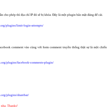
ần cho phép thì địa chỉ IP đó sẽ bị khóa. Đây là một plugin bảo mật đáng để cài.
.org/plugins/limit-login-attempts/
 facebook comment vào cùng với form comment truyền thống thật sự là một chiến
ss.org/plugins/facebook-comments-plugin/
s.org/plugins/sharebar/
 nha. Thanks!