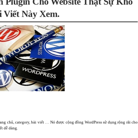
n Plugin Cho Website Thật Sự Khó
 Viết Này Xem.
trang chủ, category, bài viết … Nó được cộng đồng WordPress sử dụng rộng rãi cho
ết dễ dàng.