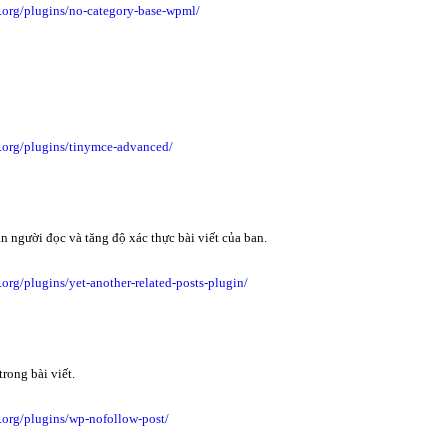
s.org/plugins/no-category-base-wpml/
s.org/plugins/tinymce-advanced/
n người đọc và tăng độ xác thực bài viết của ban.
.org/plugins/yet-another-related-posts-plugin/
rong bài viết.
s.org/plugins/wp-nofollow-post/